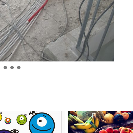
ntelligences multiples (Les
Distribution de fruits (ou l
Octofuns)
chaque mardi
En savoir plus
En savoir plus