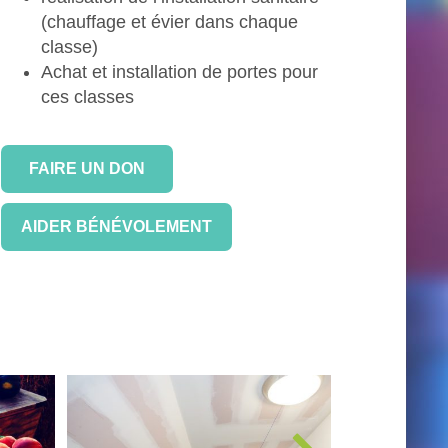
(chauffage et évier dans chaque
classe)
Achat et installation de portes pour
ces classes
FAIRE UN DON
égumes)
Rénovation de 2 classes (P1-et
Rénovation 
AIDER BÉNÉVOLEMENT
P2)
E
En savoir plus